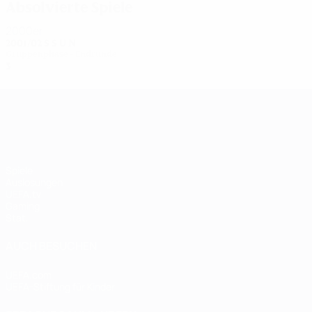
Absolvierte Spiele
2000er
2001/02
S
S
U
N
Gruppenphase - Endrunde
3
0
0
3
UEFA Women's Champions League
Spiele
Auslosungen
UEFA.tv
Gaming
Stat.
AUCH BESUCHEN
UEFA.com
UEFA-Stiftung für Kinder