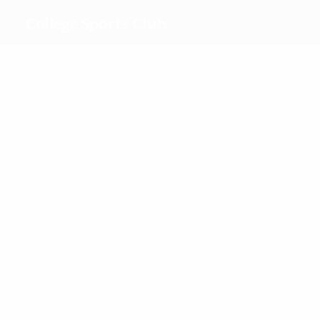
College Sports Club
Beste Torschützen
Petrosyan
Grigoryan
Saribe
Martirosyan
Meiste Einsätze
3
3
3
Grigoryan
Grigoryan
Martirosyan
3
Ar. Khach