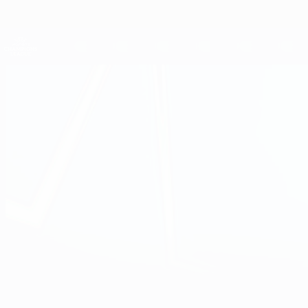
Direkt
zum
Hauptinhalt
UEFA Women's Champions League
Live-Ergebnisse &amp; Statistiken
UEFA Women's Champions League