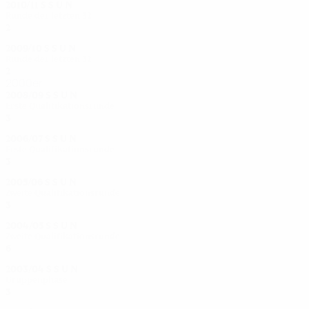
2010/11
S
S
U
N
Runde der letzten 32
2
0
0
2
2009/10
S
S
U
N
Runde der letzten 32
2
0
0
2
2000er
2008/09
S
S
U
N
Erste Qualifikationsrunde
3
1
0
2
2006/07
S
S
U
N
Erste Qualifikationsrunde
3
2
0
1
2005/06
S
S
U
N
Zweite Qualifikationsrunde
3
0
0
3
2004/05
S
S
U
N
Zweite Qualifikationsrunde
6
4
1
1
2003/04
S
S
U
N
Gruppenphase
3
1
1
1