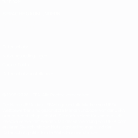
für Kinder
SPRACHE &AUML;NDERN
Deutsch
English
Français
Deutsch
Русский
Español
Italiano
Português
Datenschutz
Nutzungsbedingungen
Cookie-Politik
Datenschutzeinstellungen
© 1998-2026 UEFA. Alle Rechte vorbehalten
Der Name UEFA, das UEFA-Logo und alle Marken von UEFA-
Wettbewerben sind geschützte Marken und/oder von der UEFA
urheberrechtlich geschützt. Sie dürfen nicht für kommerzielle
Zwecke verwendet werden. Mit der Verwendung von UEFA.com
erklären Sie sich mit den Nutzungsbedingungen und der
Datenschutzpolitik für die Website einverstanden.