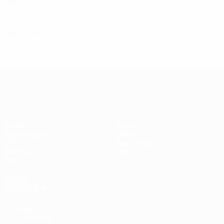
2002/03
S
S
U
N
Gruppenphase - Endrunde
3
2
0
1
2001/02
S
S
U
N
Gruppenphase - Endrunde
3
2
0
1
UEFA Women's Champions League
Spiele
Teams
Auslosungen
News
UEFA.tv
Geschichte
Gaming
Über
Stat.
AUCH
BESUCHEN
UEFA.com
UEFA-Stiftung