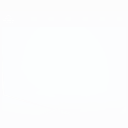
Direkt
zum
Hauptinhalt
UEFA Women's Champions League
Erhalten
Live-Ergebnisse &amp; Statistiken
UEFA Women's Champions League