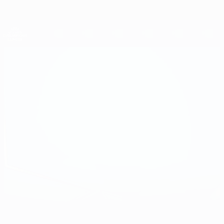
Direkt
zum
Hauptinhalt
UEFA Women's Champions League
Erhalten
Live-Ergebnisse &amp; Statistiken
UEFA Women's Champions League