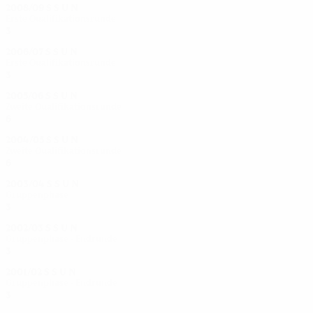
2008/09
S
S
U
N
Erste Qualifikationsrunde
3
2
0
1
2006/07
S
S
U
N
Erste Qualifikationsrunde
3
1
1
1
2005/06
S
S
U
N
Zweite Qualifikationsrunde
6
3
1
2
2004/05
S
S
U
N
Zweite Qualifikationsrunde
6
4
0
2
2003/04
S
S
U
N
Gruppenphase
3
1
0
2
2002/03
S
S
U
N
Gruppenphase - Endrunde
3
1
0
2
2001/02
S
S
U
N
Gruppenphase - Endrunde
3
1
0
2