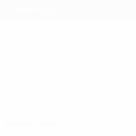
KS AZS Wrocław
Beste
Torschützen
4
7
3
Żyła
Gibek
15
14
Pawlak
3
Otrebska
Pożerska
Nazarczyk
Meiste
Einsätze
22
27
22
Gibe
22
Pawlak
Okrasa
23
Pożerska
24
Nazarczyk
Maciaszczyk
Absolvierte Spiele
2000er