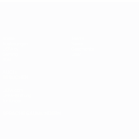
UEFA Women's Champions League
Spiele
Teams
Auslosungen
News
UEFA.tv
Geschichte
Gaming
Über
Stat.
AUCH
BESUCHEN
UEFA.com
UEFA-Stiftung
für Kinder
SPRACHE &AUML;NDERN
Deutsch
English
Français
Deutsch
Русский
Español
Italiano
Português