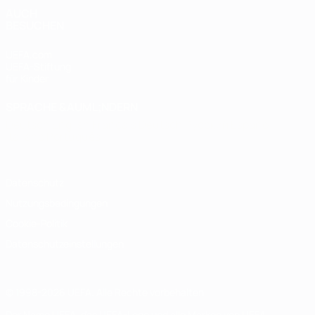
AUCH
BESUCHEN
UEFA.com
UEFA-Stiftung
für Kinder
SPRACHE &AUML;NDERN
Deutsch
English
Français
Deutsch
Русский
Español
Italiano
Português
Datenschutz
Nutzungsbedingungen
Cookie-Politik
Datenschutzeinstellungen
© 1998-2026 UEFA. Alle Rechte vorbehalten
Der Name UEFA, das UEFA-Logo und alle Marken von UEFA-