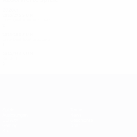
2020er
2026/27
S
S
U
N
Erste Qualifikationsrunde
2
0
1
1
2025/26
S
S
U
N
Erste Qualifikationsrunde
1
0
0
1
2024/25
S
S
U
N
Runde 1
2
0
0
2
UEFA Women's Champions League
Spiele
Teams
Auslosungen
News
UEFA.tv
Geschichte
Gaming
Über
Stat.