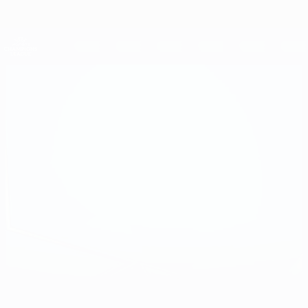
Direkt
zum
Hauptinhalt
UEFA Women's Champions League
Erhalten
Live-Ergebnisse &amp; Statistiken
UEFA Women's Champions League