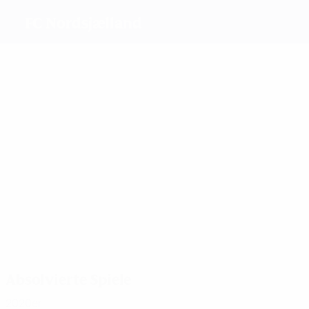
FC Nordsjælland
Beste
Torschützen
1
3
2
1
Højer
1
Walter
Larsen
Engsig-
1
Scheuer
Karup
Wisnewski
Meiste
Einsätze
4
4
4
3
Walter
Larsen
Funch
Race
4
4
Sim.
Antvorskov
Andersen
Absolvierte Spiele
2020er