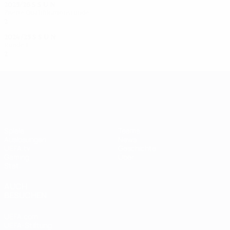
2025/26
S
S
U
N
Zweite Qualifikationsrunde
2
1
1
0
2024/25
S
S
U
N
Runde 1
2
1
0
1
UEFA Women's Champions League
Spiele
Teams
Auslosungen
News
UEFA.tv
Geschichte
Gaming
Über
Stat.
AUCH
BESUCHEN
UEFA.com
UEFA-Stiftung