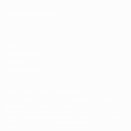
für Kinder
SPRACHE &AUML;NDERN
Deutsch
English
Français
Deutsch
Русский
Español
Italiano
Português
Datenschutz
Nutzungsbedingungen
Cookie-Politik
Datenschutzeinstellungen
© 1998-2026 UEFA. Alle Rechte vorbehalten
Der Name UEFA, das UEFA-Logo und alle Marken von UEFA-
Wettbewerben sind geschützte Marken und/oder von der UEFA
urheberrechtlich geschützt. Sie dürfen nicht für kommerzielle
Zwecke verwendet werden. Mit der Verwendung von UEFA.com
erklären Sie sich mit den Nutzungsbedingungen und der
Datenschutzpolitik für die Website einverstanden.