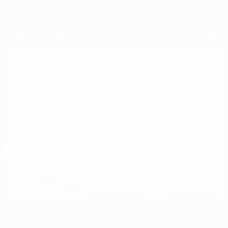
Direkt
zum
Hauptinhalt
UEFA Women's Champions League
Erhalten
Live-Ergebnisse &amp; Statistiken
UEFA Women's Champions League