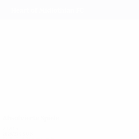
Heart of Midlothian FC
Beste
Torschützen
1
Locke
0
0
1
Dolan
Rennie
Johns
Jardine
Anderson
Meiste
Einsätze
1
1
1
Johns
Dolan
1
1
Rennie
E.
J.
1
Husband
Husband
Speckmaier
Absolvierte Spiele
2020er
2026/27
S
S
U
N