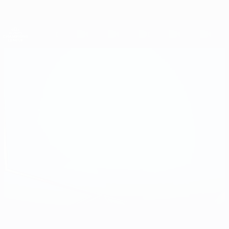
Direkt
zum
Hauptinhalt
UEFA Women's Champions League
Erhalten
Live-Ergebnisse &amp; Statistiken
UEFA Women's Champions League