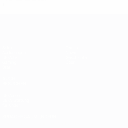
Zweite Qualifikationsrunde
2
1
0
0
UEFA Women's Champions League
Spiele
Teams
Auslosungen
News
UEFA.tv
Geschichte
Gaming
Über
Stat.
AUCH
BESUCHEN
UEFA.com
UEFA-Stiftung
für Kinder
SPRACHE &AUML;NDERN
Deutsch
English
Français
Deutsch
Русский
Español