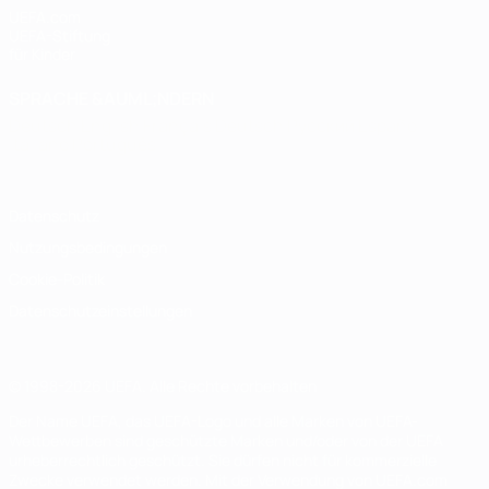
UEFA.com
UEFA-Stiftung
für Kinder
SPRACHE &AUML;NDERN
Deutsch
English
Français
Deutsch
Русский
Español
Italiano
Português
Datenschutz
Nutzungsbedingungen
Cookie-Politik
Datenschutzeinstellungen
© 1998-2026 UEFA. Alle Rechte vorbehalten
Der Name UEFA, das UEFA-Logo und alle Marken von UEFA-
Wettbewerben sind geschützte Marken und/oder von der UEFA
urheberrechtlich geschützt. Sie dürfen nicht für kommerzielle
Zwecke verwendet werden. Mit der Verwendung von UEFA.com