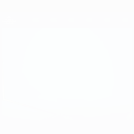
Direkt
zum
Hauptinhalt
UEFA Women's Champions League
Erhalten
Live-Ergebnisse &amp; Statistiken
UEFA Women's Champions League