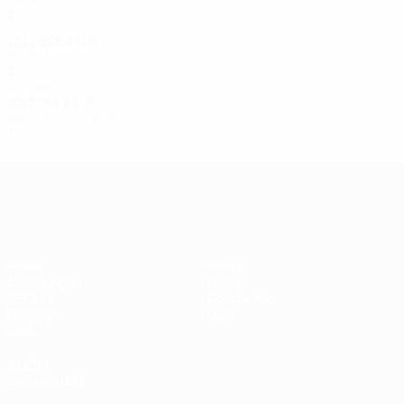
2
0
0
1
2022/23
S
S
U
N
Runde 1
2
1
0
1
2010er
2017/18
S
S
U
N
Qualifikationsrunde
3
1
2
0
UEFA Women's Champions League
Spiele
Teams
Auslosungen
News
UEFA.tv
Geschichte
Gaming
Über
Stat.
AUCH
BESUCHEN