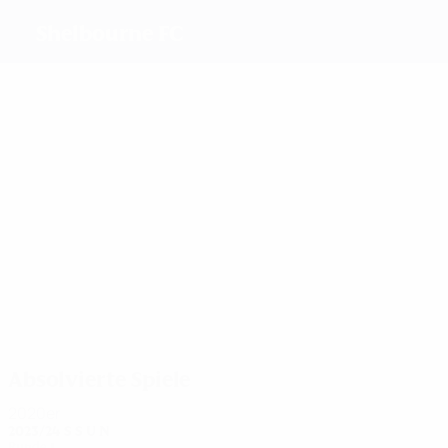
Shelbourne FC
Beste
Torschützen
2
1
1
1
1
1
Murray
Moore
Prior
O'Reilly
Mooney
Donnolly
Meiste
Einsätze
4
4
7
5
Quinn
Doyle
7
Slattery
4
Graham
Kavanagh
McQuillan
Absolvierte Spiele
2020er
2023/24
S
S
U
N
Runde 1