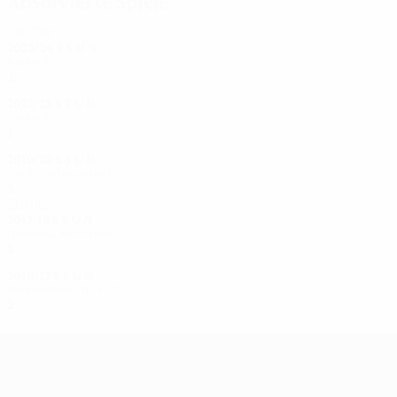
Absolvierte Spiele
2020er
2023/24
S
S
U
N
Runde 1
2
0
1
1
2022/23
S
S
U
N
Runde 1
2
1
0
1
2019/20
S
S
U
N
Qualifikationsrunde
3
1
0
2
2010er
2017/18
S
S
U
N
Qualifikationsrunde
3
2
0
1
2016/17
S
S
U
N
Runde der letzten 32
2
0
0
2
UEFA Women's Champions League