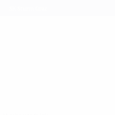
SK Sturm Graz
Beste
Torschützen
2
Uka
2
2
Wagner
Plattner
4
2
Naschenweng
Matuschews
Meiste
Einsätze
9
7
6
Uka
Malle
6
Degen
Wagner
8
Cancienne
7
Großgasteiger