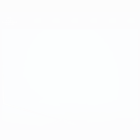
Direkt
zum
Hauptinhalt
UEFA Women's Champions League
Erhalten
Live-Ergebnisse &amp; Statistiken
UEFA Women's Champions League