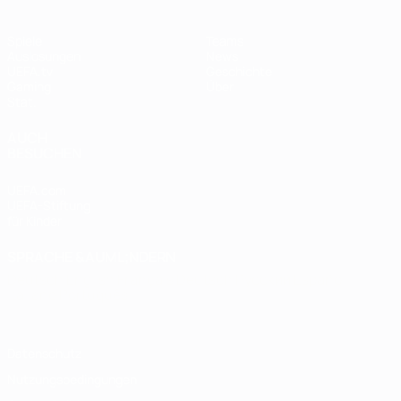
Spiele
Teams
Auslosungen
News
UEFA.tv
Geschichte
Gaming
Über
Stat.
AUCH
BESUCHEN
UEFA.com
UEFA-Stiftung
für Kinder
SPRACHE &AUML;NDERN
Deutsch
English
Français
Deutsch
Русский
Español
Italiano
Português
Datenschutz
Nutzungsbedingungen