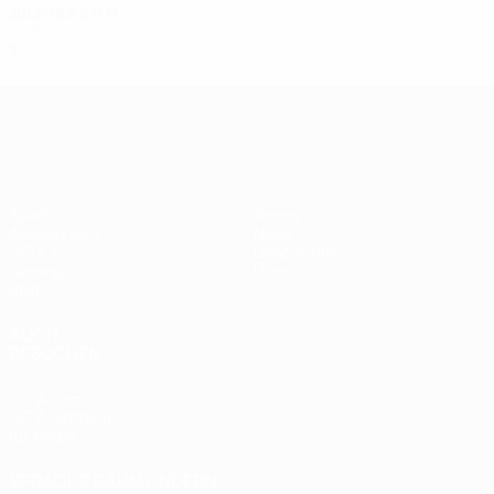
2018/19
S
S
U
N
Qualifikationsrunde
3
0
0
3
UEFA Women's Champions League
Spiele
Teams
Auslosungen
News
UEFA.tv
Geschichte
Gaming
Über
Stat.
AUCH
BESUCHEN
UEFA.com
UEFA-Stiftung
für Kinder
SPRACHE &AUML;NDERN