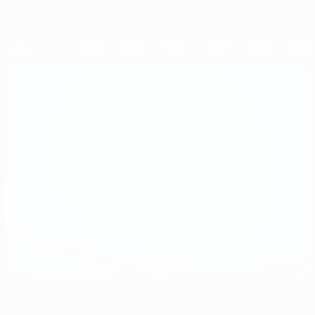
Direkt
zum
Hauptinhalt
UEFA Women's Champions League
Erhalten
Live-Ergebnisse &amp; Statistiken
UEFA Women's Champions League