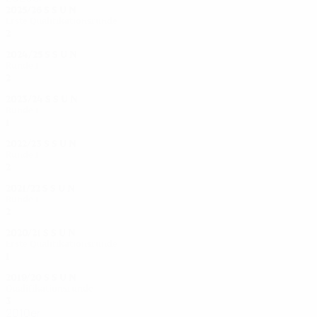
2025/26
S
S
U
N
Erste Qualifikationsrunde
2
0
0
2
2024/25
S
S
U
N
Runde 1
2
0
0
2
2023/24
S
S
U
N
Runde 1
1
0
0
1
2022/23
S
S
U
N
Runde 1
2
0
0
2
2021/22
S
S
U
N
Runde 1
2
0
0
2
2020/21
S
S
U
N
Erste Qualifikationsrunde
1
0
0
1
2019/20
S
S
U
N
Qualifikationsrunde
3
0
0
3
2010er