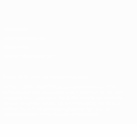
Deutsch
English
Français
Deutsch
Русский
Español
Italiano
Português
Datenschutz
Nutzungsbedingungen
Cookie-Politik
Datenschutzeinstellungen
© 1998-2026 UEFA. Alle Rechte vorbehalten
Der Name UEFA, das UEFA-Logo und alle Marken von UEFA-
Wettbewerben sind geschützte Marken und/oder von der UEFA
urheberrechtlich geschützt. Sie dürfen nicht für kommerzielle
Zwecke verwendet werden. Mit der Verwendung von UEFA.com
erklären Sie sich mit den Nutzungsbedingungen und der
Datenschutzpolitik für die Website einverstanden.