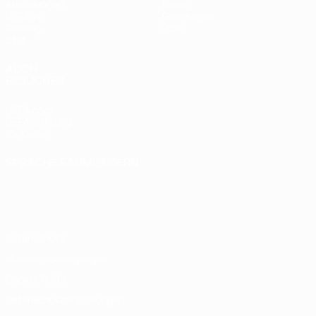
Auslosungen
News
UEFA.tv
Geschichte
Gaming
Über
Stat.
AUCH
BESUCHEN
UEFA.com
UEFA-Stiftung
für Kinder
SPRACHE &AUML;NDERN
Deutsch
English
Français
Deutsch
Русский
Español
Italiano
Português
Datenschutz
Nutzungsbedingungen
Cookie-Politik
Datenschutzeinstellungen