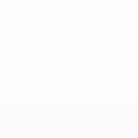
2017/18
S
S
U
N
Qualifikationsrunde
3
2
0
1
2016/17
S
S
U
N
Qualifikationsrunde
3
1
0
2
2015/16
S
S
U
N
Qualifikationsrunde
3
1
0
2
2014/15
S
S
U
N
Qualifikationsrunde
3
2
0
1
2013/14
S
S
U
N
Achtelfinale
7
4
1
2
UEFA Women's Champions League
Spiele
Teams