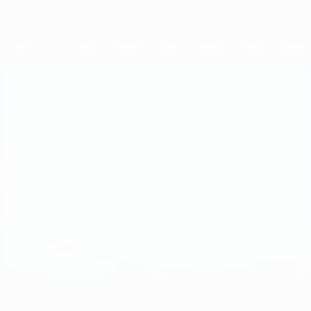
Direkt
zum
Hauptinhalt
UEFA Women's Champions League
Erhalten
Live-Ergebnisse &amp; Statistiken
UEFA Women's Champions League