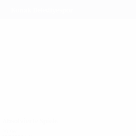
Konak Belediyespor
Beste
Torschützen
11
2
7
4
3
6
Duşa
Sârghe
Sevgi
Ebru
Yağmur
Kader
Çınar
Topçu
Uraz
Hançar
Meiste
Einsätze
18
16
15
14
14
15
Didem
Esra
Duşa
Sârghe
Gülbin
Sevgi
Taş
Erol
Hız
Çınar
Absolvierte Spiele
2010er