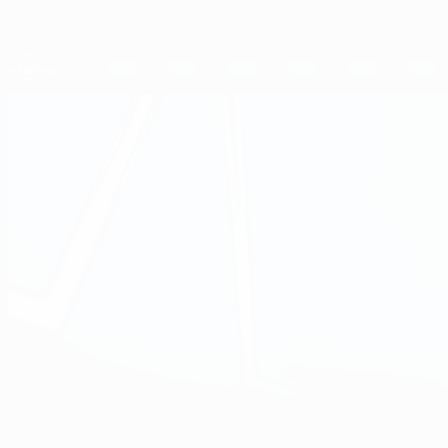
Direkt
zum
Hauptinhalt
UEFA Women's Champions League
Live-Ergebnisse &amp; Statistiken
UEFA Women's Champions League