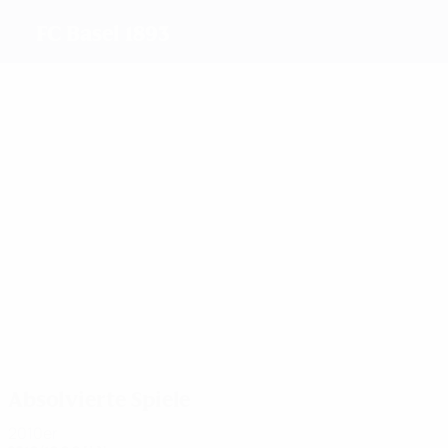
FC Basel 1893
Beste Torschützen
2
1
1
1
Buser
Banecki
Šundov
Bunter
Meiste Einsätze
3
3
3
3
Banecki
Šundov
Bunter
Buser
Absolvierte Spiele
2010er