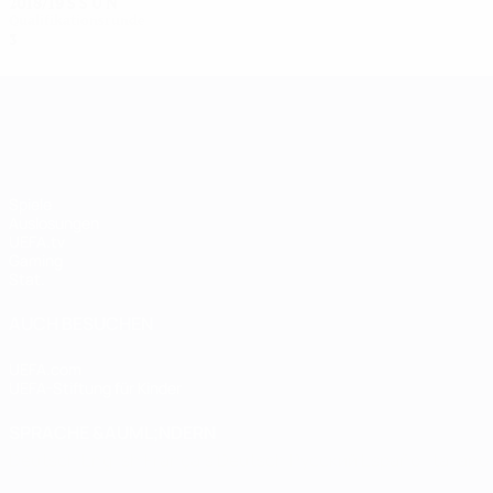
2018/19
S
S
U
N
Qualifikationsrunde
3
2
0
1
UEFA Women's Champions League
Spiele
Auslosungen
UEFA.tv
Gaming
Stat.
AUCH BESUCHEN
UEFA.com
UEFA-Stiftung für Kinder
SPRACHE &AUML;NDERN
Deutsch
English
Français
Deutsch
Русский
Español
Italiano