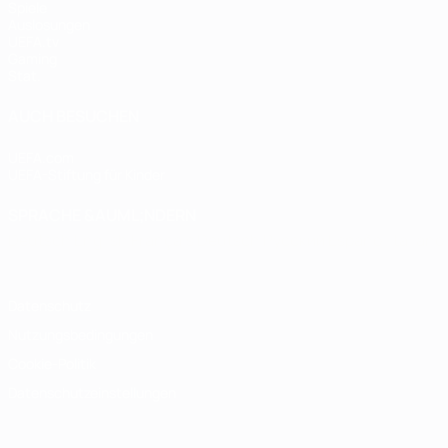
Spiele
Auslosungen
UEFA.tv
Gaming
Stat.
AUCH BESUCHEN
UEFA.com
UEFA-Stiftung für Kinder
SPRACHE &AUML;NDERN
Deutsch
English
Français
Deutsch
Русский
Español
Italiano
Datenschutz
Nutzungsbedingungen
Cookie-Politik
Datenschutzeinstellungen