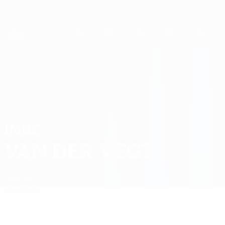
Direkt
zum
Hauptinhalt
UEFA Women's Champions League
Live-Ergebnisse &amp; Statistiken
UEFA Women's Champions League
Imre van der Vegt Statistiken
IMRE
VAN DER VEGT
Twente
Überblick