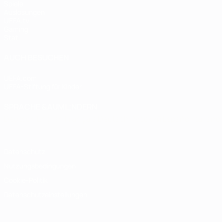
Spiele
Auslosungen
UEFA.tv
Gaming
Stat.
AUCH BESUCHEN
UEFA.com
UEFA-Stiftung für Kinder
SPRACHE &AUML;NDERN
Deutsch
English
Français
Deutsch
Русский
Español
Italiano
Datenschutz
Nutzungsbedingungen
Cookie-Politik
Datenschutzeinstellungen