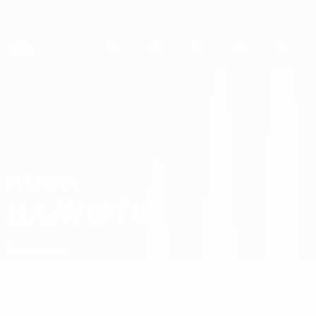
Direkt
zum
Hauptinhalt
UEFA Women's Champions League
Live-Ergebnisse &amp; Statistiken
UEFA Women's Champions League
Hanna Haavistu Statistiken
HANNA
HAAVISTU
Flora
Estland
Überblick