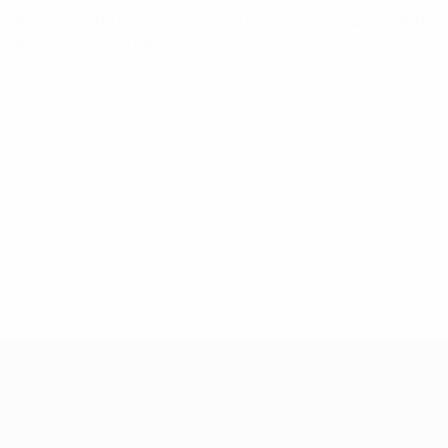
UEFA Women's Champions League
Sa 8 Aug. 2026
· Zweite
Qualifikationsrunde
UEFA Women's Champions League