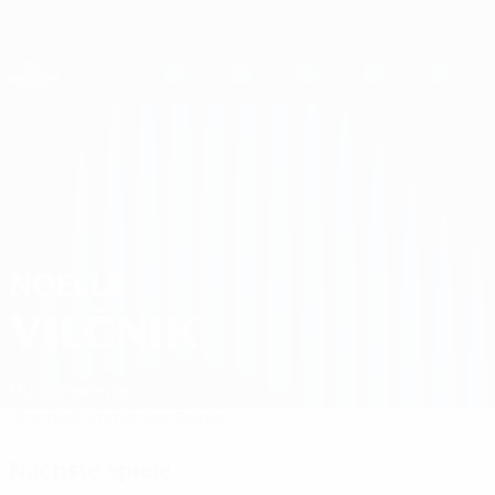
Direkt
zum
Hauptinhalt
UEFA Women's Champions League
Erhalten
Live-Ergebnisse &amp; Statistiken
UEFA Women's Champions League
Noelle Vilčnik Spiele 2026/27
NOELLE
VILČNIK
Mura
Slowenien
Überblick
Statistiken
Spiele
Nächste Spiele