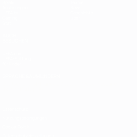
Spiele
Teams
Auslosungen
News
UEFA.tv
Geschichte
Gaming
Über
Stat.
AUCH
BESUCHEN
UEFA.com
UEFA-Stiftung
für Kinder
SPRACHE &AUML;NDERN
Deutsch
English
Français
Deutsch
Русский
Español
Italiano
Português
Datenschutz
Nutzungsbedingungen
Cookie-Politik
Datenschutzeinstellungen