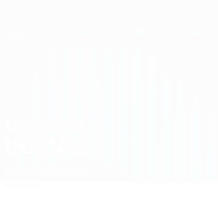
Direkt
zum
Hauptinhalt
UEFA Women's Champions League
Erhalten
Live-Ergebnisse &amp; Statistiken
UEFA Women's Champions League
Alexandra Hornea Spiele
ALEXANDRA
HORNEA
Apollon Ladies
Rumänien
Überblick