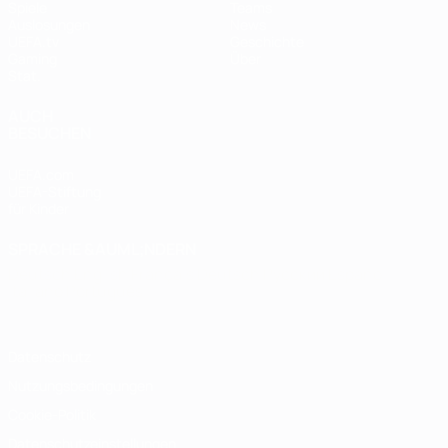
Spiele
Teams
Auslosungen
News
UEFA.tv
Geschichte
Gaming
Über
Stat.
AUCH
BESUCHEN
UEFA.com
UEFA-Stiftung
für Kinder
SPRACHE &AUML;NDERN
Deutsch
English
Français
Deutsch
Русский
Español
Italiano
Português
Datenschutz
Nutzungsbedingungen
Cookie-Politik
Datenschutzeinstellungen