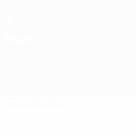
Direkt
zum
Hauptinhalt
UEFA Women's Champions League
Live-Ergebnisse &amp; Statistiken
UEFA Women's Champions League
ŽNK Mura UEFA Women's Champions League 2026/27
Mura
SVN
Überblick
Spiele
Statistiken
Kader
Nationale Meisterschaft
Wichtige Statistiken
1