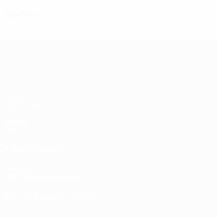
Karten
UEFA Women's Champions League
Spiele
Auslosungen
UEFA.tv
Gaming
Stat.
AUCH BESUCHEN
UEFA.com
UEFA-Stiftung für Kinder
SPRACHE &AUML;NDERN
Deutsch
English
Français
Deutsch
Русский
Español
Italiano