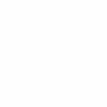
Gegentore
2,5 im Schnitt pro Spiel
3
Rote Karten
1,5 im Schnitt pro Spiel