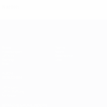
Karten
UEFA Women's Champions League
Spiele
Teams
Auslosungen
News
UEFA.tv
Geschichte
Gaming
Über
Stat.
AUCH
BESUCHEN
UEFA.com
UEFA-Stiftung
für Kinder
SPRACHE &AUML;NDERN