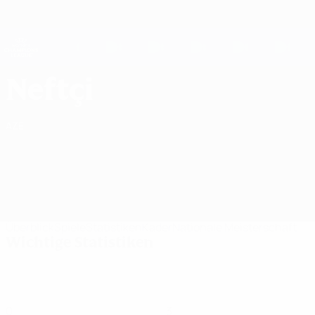
Direkt
zum
Hauptinhalt
UEFA Women's Champions League
Erhalten
Live-Ergebnisse &amp; Statistiken
UEFA Women's Champions League
Neftçi PFK UEFA Women's Champions League 2026/27
Neftçi
AZE
Überblick
Spiele
Statistiken
Kader
Nationale Meisterschaft
Wichtige Statistiken
0
3