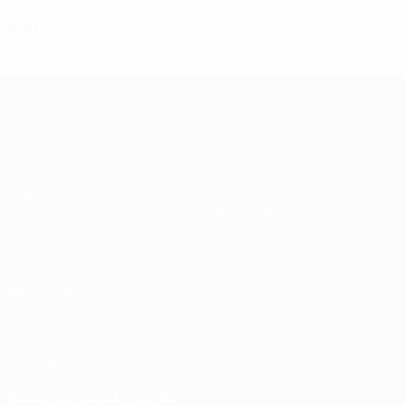
Karten
UEFA Women's Champions League
Spiele
Teams
Auslosungen
News
UEFA.tv
Geschichte
Gaming
Über
Stat.
AUCH
BESUCHEN
UEFA.com
UEFA-Stiftung
für Kinder
SPRACHE &AUML;NDERN