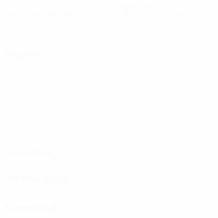
Tore
Gegentore
1 im Schnitt pro Spiel
3 im Schnitt pro Spiel
3
1
Gelbe Karten
Rote Karten
1,5 im Schnitt pro Spiel
0,5 im Schnitt pro Spiel
Angriff
Verteilung
Verteidigung
Torwartspiel