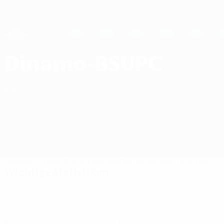
Direkt
zum
Hauptinhalt
UEFA Women's Champions League
Erhalten
Live-Ergebnisse &amp; Statistiken
UEFA Women's Champions League
FC Dinamo-BSUPC UEFA Women's Champions League 2026/27
Dinamo-BSUPC
BLR
Überblick
Spiele
Statistiken
Kader
Nationale Meisterschaft
Wichtige Statistiken
2
6