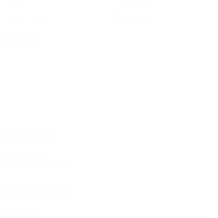
Tore
Gegentore
1
0
Gelbe Karten
Rote Karten
Angriff
Verteilung
Verteidigung
Torwartspiel
Karten