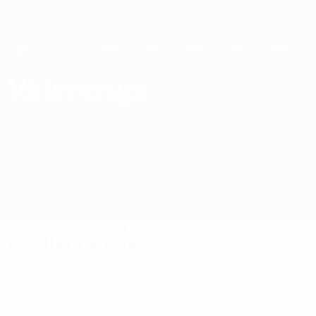
Direkt
zum
Hauptinhalt
UEFA Women's Champions League
Erhalten
Live-Ergebnisse &amp; Statistiken
UEFA Women's Champions League
Vålerenga Fotball UEFA Women's Champions League 2026/27
Vålerenga
NOR
Überblick
Spiele
Statistiken
Kader
Nationale Meisterschaft
Wichtige Statistiken
0
1