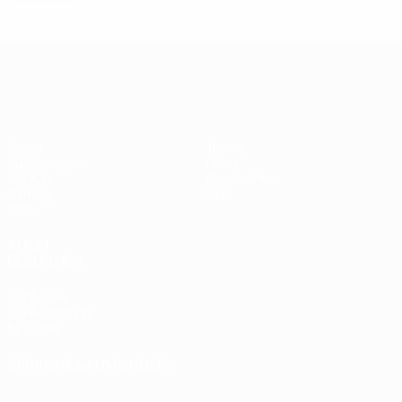
UEFA Women's Champions League
Spiele
Teams
Auslosungen
News
UEFA.tv
Geschichte
Gaming
Über
Stat.
AUCH
BESUCHEN
UEFA.com
UEFA-Stiftung
für Kinder
SPRACHE &AUML;NDERN
Deutsch
English
Français
Deutsch
Русский
Español