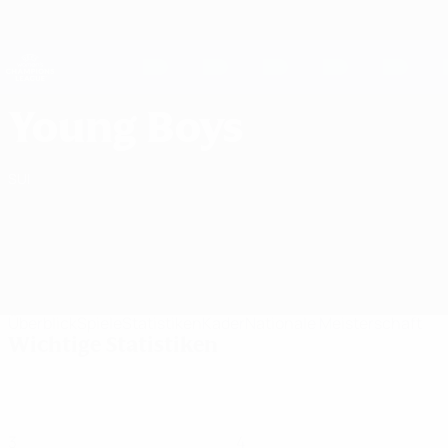
Direkt
zum
Hauptinhalt
UEFA Women's Champions League
Erhalten
Live-Ergebnisse &amp; Statistiken
UEFA Women's Champions League
BSC Young Boys UEFA Women's Champions League 2026/27
Young Boys
SUI
Überblick
Spiele
Statistiken
Kader
Nationale Meisterschaft
Wichtige Statistiken
3
4