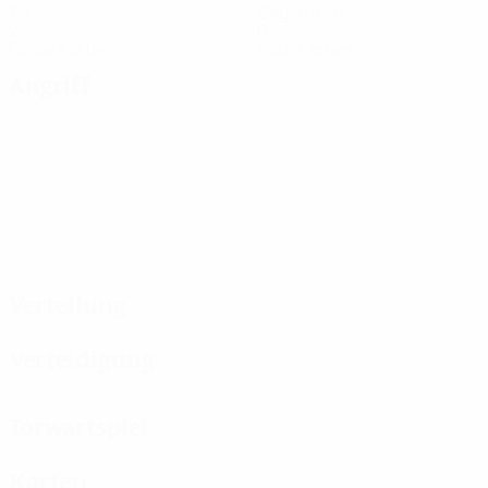
Tore
Gegentore
2
0
Gelbe Karten
Rote Karten
Angriff
Verteilung
Verteidigung
Torwartspiel
Karten