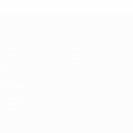
UEFA Women's Champions League
Spiele
Teams
Auslosungen
News
UEFA.tv
Geschichte
Gaming
Über
Stat.
AUCH
BESUCHEN
UEFA.com
UEFA-Stiftung
für Kinder
SPRACHE &AUML;NDERN
Deutsch
English
Français
Deutsch
Русский
Español