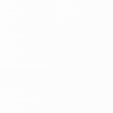
Spiele
Teams
Auslosungen
News
UEFA.tv
Geschichte
Gaming
Über
Stat.
AUCH
BESUCHEN
UEFA.com
UEFA-Stiftung
für Kinder
SPRACHE &AUML;NDERN
Deutsch
English
Français
Deutsch
Русский
Español
Italiano
Português
Datenschutz
Nutzungsbedingungen
Cookie-Politik