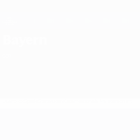
Direkt
zum
Hauptinhalt
UEFA Women's Champions League
Erhalten
Live-Ergebnisse &amp; Statistiken
UEFA Women's Champions League
FC Bayern München UEFA Women's Champions League 2026/27
Bayern
GER
Überblick
Spiele
Statistiken
Kader
Nationale Meisterschaft
UEFA Women's Champions League