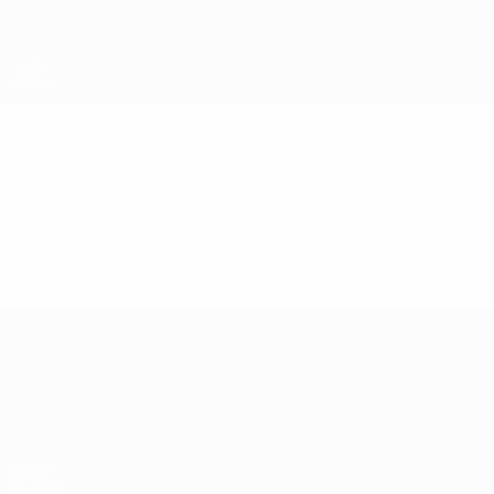
Direkt
zum
Hauptinhalt
UEFA-U21-Europameisterschaft
Video
Im Fokus
UEFA-U21-Europameisterscha
Spiele
Gruppen