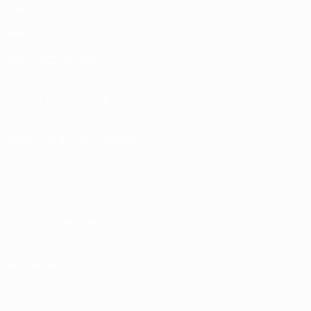
Video
Stat.
Teams
AUCH BESUCHEN
UEFA.com
UEFA-Stiftung für Kinder
Shop
SPRACHE &AUML;NDERN
Deutsch
English
Français
Deutsch
Русский
Español
Italiano
Datenschutz
Nutzungsbedingungen
Cookie-Politik
Datenschutzeinstellungen