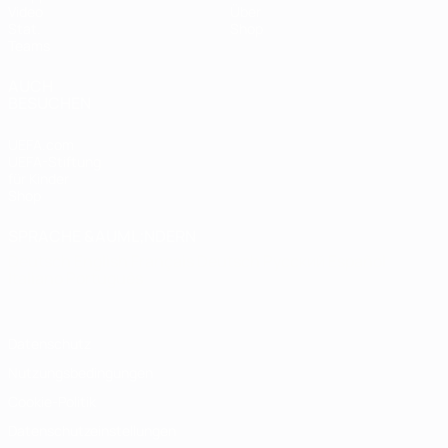
Video
Über
Stat.
Shop
Teams
AUCH
BESUCHEN
UEFA.com
UEFA-Stiftung
für Kinder
Shop
SPRACHE &AUML;NDERN
Deutsch
English
Français
Deutsch
Русский
Español
Italiano
Português
Datenschutz
Nutzungsbedingungen
Cookie-Politik
Datenschutzeinstellungen