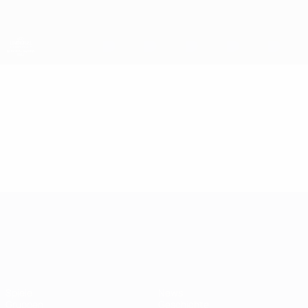
Direkt
zum
Hauptinhalt
UEFA-U21-Europameisterschaft
Video
Im Fokus
UEFA-U21-Europameisterscha
Spiele
News
Gruppen
Geschichte