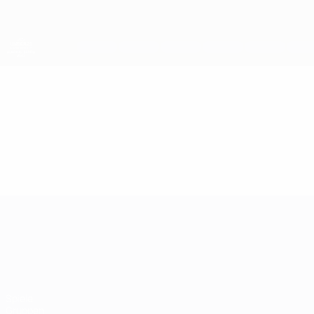
Direkt
zum
Hauptinhalt
UEFA-U21-Europameisterschaft
Video
Im Fokus
UEFA-U21-Europameisterscha
Spiele
Gruppen