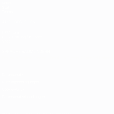
Video
Stat.
Teams
AUCH BESUCHEN
UEFA.com
UEFA-Stiftung für Kinder
Shop
SPRACHE &AUML;NDERN
Deutsch
English
Français
Deutsch
Русский
Español
Italiano
Datenschutz
Nutzungsbedingungen
Cookie-Politik
Datenschutzeinstellungen