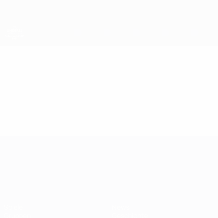
Direkt
zum
Hauptinhalt
UEFA-U21-Europameisterschaft
Video
Im Fokus
UEFA-U21-Europameisterscha
Spiele
News
Gruppen
Geschichte