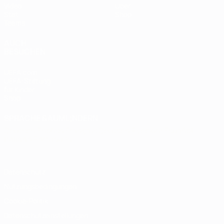
Video
Über
Stat.
Shop
Teams
AUCH
BESUCHEN
UEFA.com
UEFA-Stiftung
für Kinder
Shop
SPRACHE &AUML;NDERN
Deutsch
English
Français
Deutsch
Русский
Español
Italiano
Português
Datenschutz
Nutzungsbedingungen
Cookie-Politik
Datenschutzeinstellungen