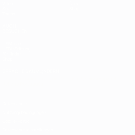
Video
Über
Stat.
Shop
Teams
AUCH
BESUCHEN
UEFA.com
UEFA-Stiftung
für Kinder
Shop
SPRACHE &AUML;NDERN
Deutsch
English
Français
Deutsch
Русский
Español
Italiano
Português
Datenschutz
Nutzungsbedingungen
Cookie-Politik
Datenschutzeinstellungen