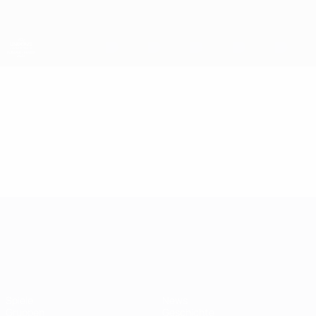
Direkt
zum
Hauptinhalt
UEFA-U21-Europameisterschaft
Video
Im Fokus
UEFA-U21-Europameisterscha
Spiele
News
Gruppen
Geschichte