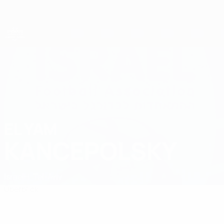
Direkt
zum
Hauptinhalt
UEFA-U21-Europameisterschaft
EL YAM
El Yam Kancepolsky Stat.
KANCEPOLSKY
Israel
H. Tel-Aviv
Überblick