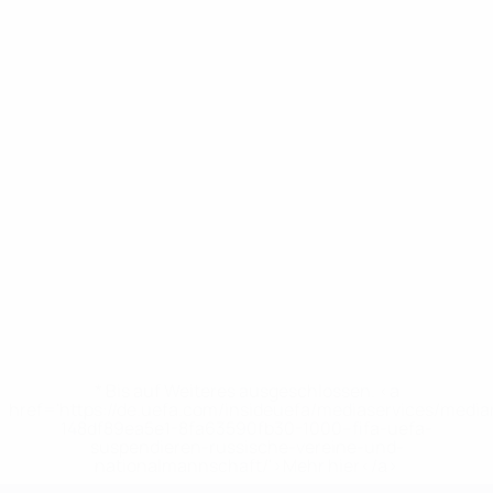
* Bis auf Weiteres ausgeschlossen. <a
href='https://de.uefa.com/insideuefa/mediaservices/medi
148df89ea5e1-8fa63590fb30-1000--fifa-uefa-
suspendieren-russische-vereine-und-
nationalmannschaft/'>Mehr hier</a>