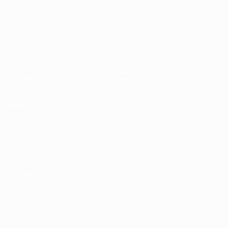
UEFA-U21-Europameisterscha
Spiele
News
Gruppen
Geschichte
Video
Über
Stat.
Shop
Teams
AUCH
BESUCHEN
UEFA.com
UEFA-Stiftung
für Kinder
Shop
SPRACHE &AUML;NDERN
Deutsch
English
Français
Deutsch
Русский
Español
Italiano
Português