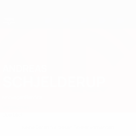
Direkt
zum
Hauptinhalt
UEFA-U21-Europameisterschaft
ANDREAS
Andreas Schjelderup Stat.
SCHJELDERUP
Norwegen
Benfica
Vergleichen
Überblick
Keine Daten für diesen Spieler vorhanden