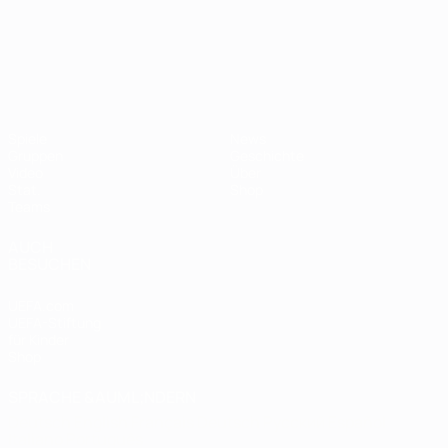
UEFA-U21-Europameisterscha
Spiele
News
Gruppen
Geschichte
Video
Über
Stat.
Shop
Teams
AUCH
BESUCHEN
UEFA.com
UEFA-Stiftung
für Kinder
Shop
SPRACHE &AUML;NDERN
Deutsch
English
Français
Deutsch
Русский
Español
Italiano
Português