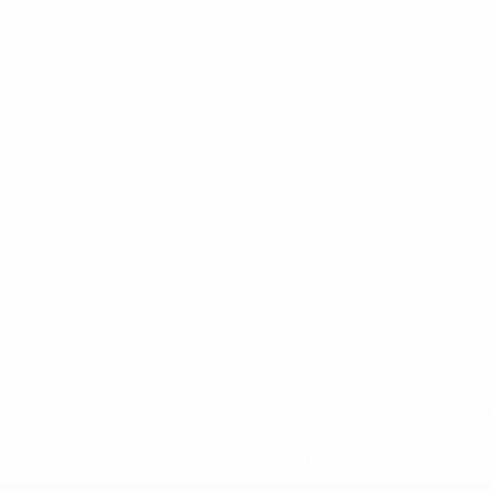
* Bis auf Weiteres ausgeschlossen. <a
href='https://de.uefa.com/insideuefa/mediaservices/medi
148df89ea5e1-8fa63590fb30-1000--fifa-uefa-
suspendieren-russische-vereine-und-
nationalmannschaft/'>Mehr hier</a>