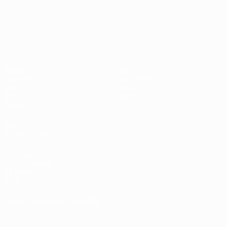
UEFA-U21-Europameisterscha
Spiele
News
Gruppen
Geschichte
Video
Über
Stat.
Shop
Teams
AUCH
BESUCHEN
UEFA.com
UEFA-Stiftung
für Kinder
Shop
SPRACHE &AUML;NDERN
Deutsch
English
Français
Deutsch
Русский
Español
Italiano
Português