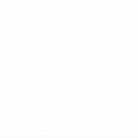
* Bis auf Weiteres ausgeschlossen. <a
href='https://de.uefa.com/insideuefa/mediaservices/medi
148df89ea5e1-8fa63590fb30-1000--fifa-uefa-
suspendieren-russische-vereine-und-
nationalmannschaft/'>Mehr hier</a>