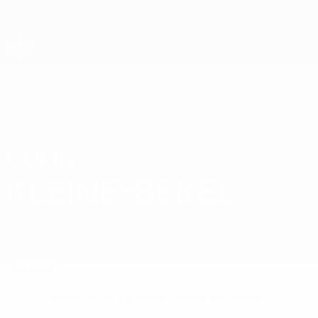
Direkt
zum
Hauptinhalt
UEFA-U21-Europameisterschaft
COLIN
Colin Kleine-Bekel Stat.
KLEINE-BEKEL
Deutschland
St. Gallen
Vergleichen
Überblick
Keine Daten für diesen Spieler vorhanden