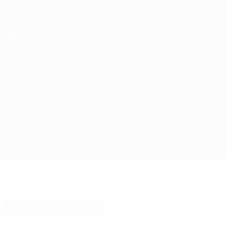
Direkt
zum
Hauptinhalt
UEFA-U21-Europameisterschaft
Serbien vs USSR
Überblick
Updates
Infos zum Spiel
Fakten zum Spiel