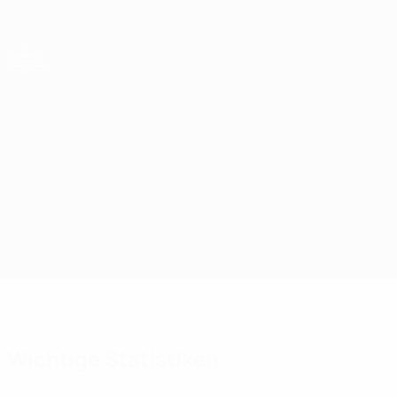
Direkt
zum
Hauptinhalt
UEFA-U21-Europameisterschaft
Updates
Gruppe
Infos zum Spiel
Kasachstan vs Republik Irland
Wichtige Statistiken