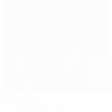
Mestský stadion
Karviná
13°
bewölkt
Der Platz ist exzellent