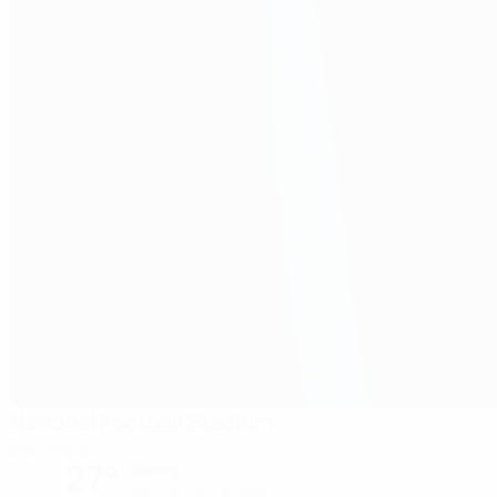
National Football Stadium
Bratislava
27°
Sonnig
Der Platz ist exzellent