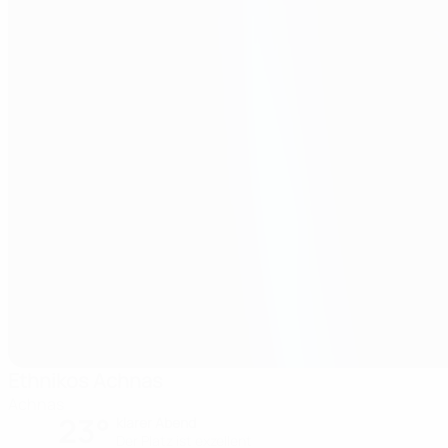
Ethnikos Achnas
Achnas
23°
klarer Abend
Der Platz ist exzellent