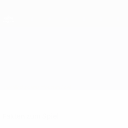
Direkt
zum
Hauptinhalt
UEFA-U21-Europameisterschaft
San Marino vs Norwegen
Überblick
Updates
Infos zum Spiel
Fakten zum Spiel