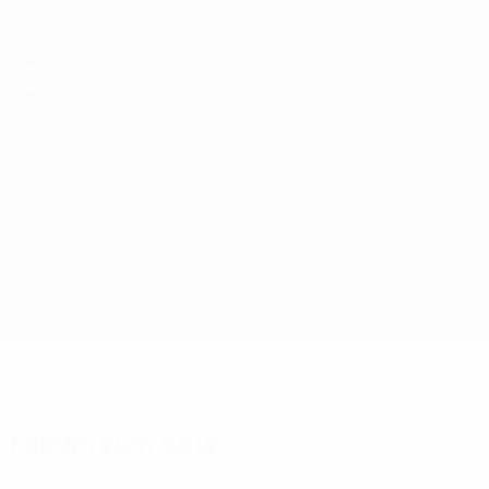
Direkt
zum
Hauptinhalt
UEFA-U21-Europameisterschaft
Schweiz vs Frankreich
Überblick
Updates
Infos zum Spiel
Fakten zum Spiel