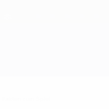
Direkt
zum
Hauptinhalt
UEFA-U21-Europameisterschaft
Schottland vs Belgien
Überblick
Updates
Infos zum Spiel
Fakten zum Spiel