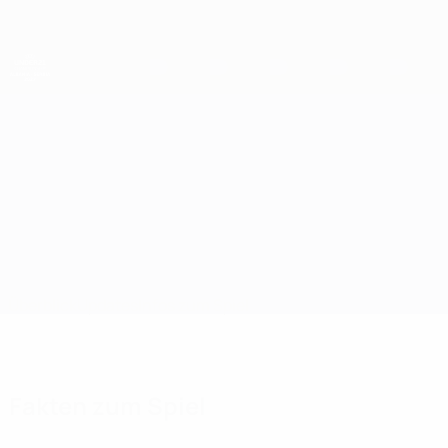
Direkt
zum
Hauptinhalt
UEFA-U21-Europameisterschaft
Island vs Belarus
Überblick
Updates
Infos zum Spiel
Fakten zum Spiel