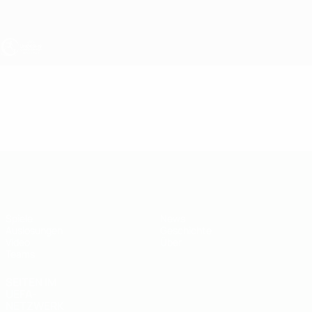
Direkt
zum
Hauptinhalt
UEFA U19-EM
Video
Highlights
UEFA U19-EM
Spiele
News
Auslosungen
Geschichte
Video
Über
Teams
SEITEN IM
UEFA-
NETZWERK