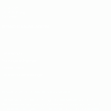
UEFA.com
UEFA-Stiftung
für Kinder
SPRACHE &AUML;NDERN
Deutsch
English
Français
Deutsch
Русский
Español
Italiano
Português
Datenschutz
Nutzungsbedingungen
Cookie-Politik
Datenschutzeinstellungen
© 1998-2026 UEFA. Alle Rechte vorbehalten
Der Name UEFA, das UEFA-Logo und alle Marken von UEFA-
Wettbewerben sind geschützte Marken und/oder von der UEFA
urheberrechtlich geschützt. Sie dürfen nicht für kommerzielle