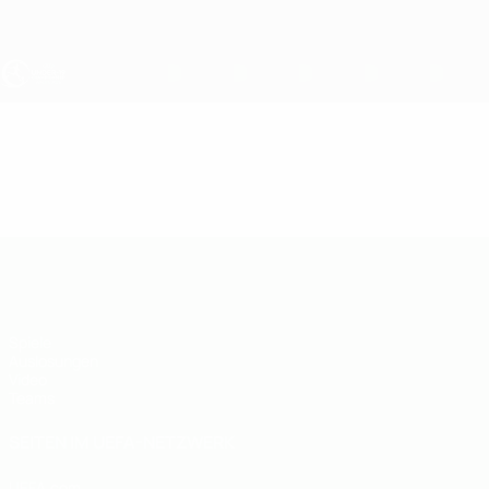
Direkt
zum
Hauptinhalt
UEFA U19-EM
Video
Highlights
UEFA U19-EM
Spiele
Auslosungen
Video
Teams
SEITEN IM UEFA-NETZWERK
UEFA.com