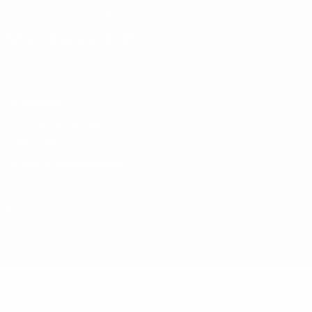
UEFA-Stiftung für Kinder
SPRACHE &AUML;NDERN
Deutsch
English
Français
Deutsch
Русский
Español
Italiano
Datenschutz
Nutzungsbedingungen
Cookie-Politik
Datenschutzeinstellungen
© 1998-2026 UEFA. Alle Rechte vorbehalten
Der Name UEFA, das UEFA-Logo und alle Marken von UEFA-Wettbewerb
werden. Mit der Verwendung von UEFA.com erklären Sie sich mit den