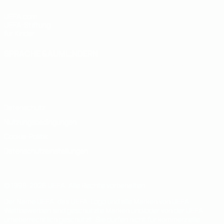
UEFA.com
UEFA-Stiftung
für Kinder
SPRACHE &AUML;NDERN
Deutsch
English
Français
Deutsch
Русский
Español
Italiano
Português
Datenschutz
Nutzungsbedingungen
Cookie-Politik
Datenschutzeinstellungen
© 1998-2026 UEFA. Alle Rechte vorbehalten
Der Name UEFA, das UEFA-Logo und alle Marken von UEFA-
Wettbewerben sind geschützte Marken und/oder von der UEFA
urheberrechtlich geschützt. Sie dürfen nicht für kommerzielle