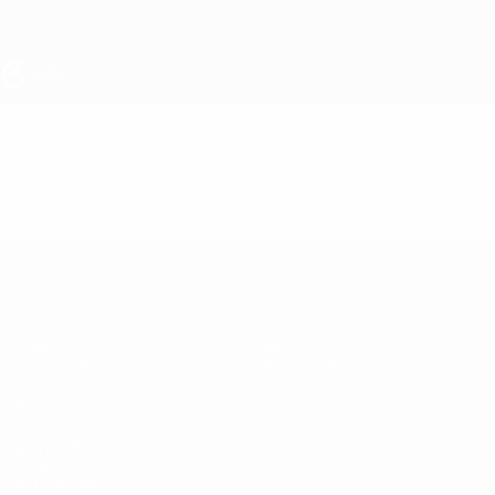
Direkt
zum
Hauptinhalt
UEFA U19-EM
Video
Highlights
UEFA U19-EM
Spiele
News
Auslosungen
Geschichte
Video
Über
Teams
SEITEN IM
UEFA-
NETZWERK