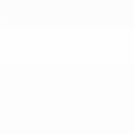
Direkt
zum
Hauptinhalt
UEFA U19-EM
Video
Highlights
UEFA U19-EM
Spiele
News
Auslosungen
Geschichte
Video
Über
Teams
SEITEN IM
UEFA-
NETZWERK