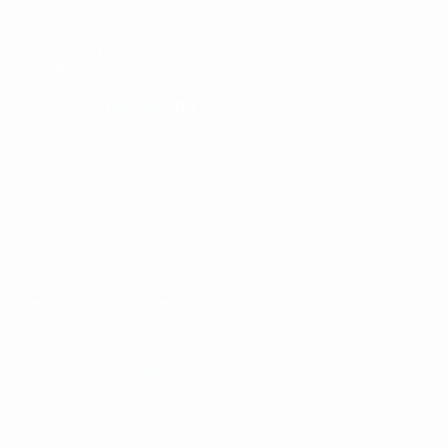
UEFA.com
UEFA-Stiftung
für Kinder
SPRACHE &AUML;NDERN
Deutsch
English
Français
Deutsch
Русский
Español
Italiano
Português
Datenschutz
Nutzungsbedingungen
Cookie-Politik
Datenschutzeinstellungen
© 1998-2026 UEFA. Alle Rechte vorbehalten
Der Name UEFA, das UEFA-Logo und alle Marken von UEFA-
Wettbewerben sind geschützte Marken und/oder von der UEFA
urheberrechtlich geschützt. Sie dürfen nicht für kommerzielle