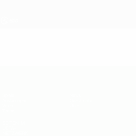
Direkt
zum
Hauptinhalt
UEFA U19-EM
Video
Highlights
UEFA U19-EM
Spiele
News
Auslosungen
Geschichte
Video
Über
Teams
SEITEN IM
UEFA-
NETZWERK