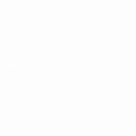
UEFA.com
UEFA-Stiftung
für Kinder
SPRACHE &AUML;NDERN
Deutsch
English
Français
Deutsch
Русский
Español
Italiano
Português
Datenschutz
Nutzungsbedingungen
Cookie-Politik
Datenschutzeinstellungen
© 1998-2026 UEFA. Alle Rechte vorbehalten
Der Name UEFA, das UEFA-Logo und alle Marken von UEFA-
Wettbewerben sind geschützte Marken und/oder von der UEFA
urheberrechtlich geschützt. Sie dürfen nicht für kommerzielle