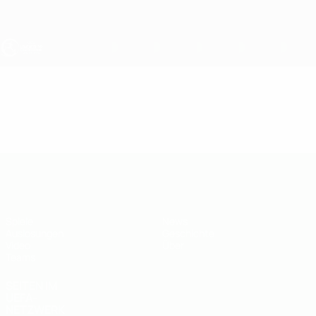
Direkt
zum
Hauptinhalt
UEFA U19-EM
Video
Im Fokus
UEFA U19-EM
Spiele
News
Auslosungen
Geschichte
Video
Über
Teams
SEITEN IM
UEFA-
NETZWERK