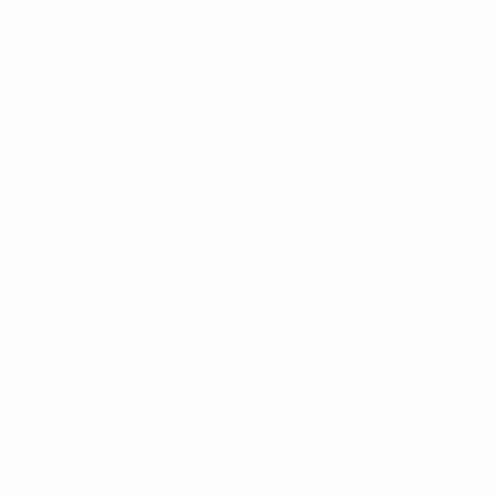
UEFA.com
UEFA-Stiftung
für Kinder
SPRACHE &AUML;NDERN
Deutsch
English
Français
Deutsch
Русский
Español
Italiano
Português
Datenschutz
Nutzungsbedingungen
Cookie-Politik
Datenschutzeinstellungen
© 1998-2026 UEFA. Alle Rechte vorbehalten
Der Name UEFA, das UEFA-Logo und alle Marken von UEFA-
Wettbewerben sind geschützte Marken und/oder von der UEFA
urheberrechtlich geschützt. Sie dürfen nicht für kommerzielle