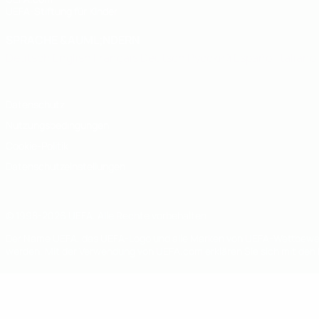
UEFA-Stiftung für Kinder
SPRACHE &AUML;NDERN
Deutsch
English
Français
Deutsch
Русский
Español
Italiano
Datenschutz
Nutzungsbedingungen
Cookie-Politik
Datenschutzeinstellungen
© 1998-2026 UEFA. Alle Rechte vorbehalten
Der Name UEFA, das UEFA-Logo und alle Marken von UEFA-Wettbewerb
werden. Mit der Verwendung von UEFA.com erklären Sie sich mit den