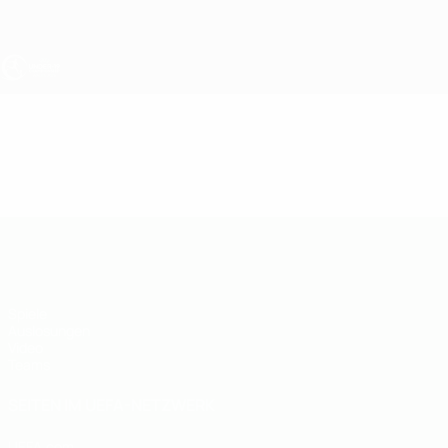
Direkt
zum
Hauptinhalt
UEFA U19-EM
Video
Im Fokus
UEFA U19-EM
Spiele
Auslosungen
Video
Teams
SEITEN IM UEFA-NETZWERK
UEFA.com