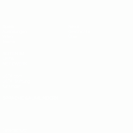
UEFA U19-EM
Spiele
News
Auslosungen
Geschichte
Video
Über
Teams
SEITEN IM
UEFA-
NETZWERK
UEFA.com
UEFA-Stiftung
für Kinder
SPRACHE &AUML;NDERN
Deutsch
English
Français
Deutsch
Русский
Español
Italiano
Português
Datenschutz