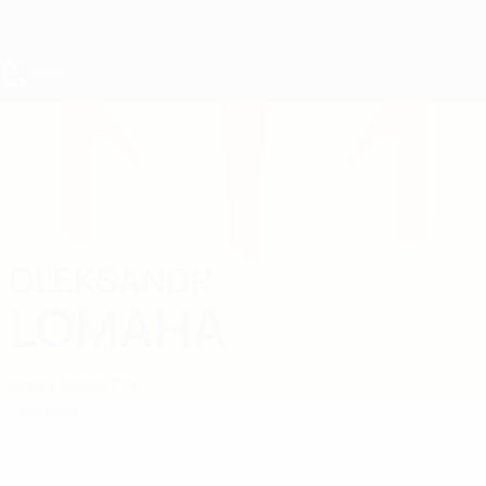
Direkt
zum
Hauptinhalt
UEFA U19-EM
OLEKSANDR
Oleksandr Lomaha Stat.
LOMAHA
Ukraine
Shakhtar
Überblick