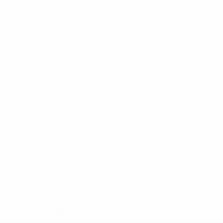
* Bis auf Weiteres ausgeschlossen. <a
href='https://de.uefa.com/insideuefa/mediaservices/medi
148df89ea5e1-8fa63590fb30-1000--fifa-uefa-
suspendieren-russische-vereine-und-
nationalmannschaft/'>Mehr hier</a>