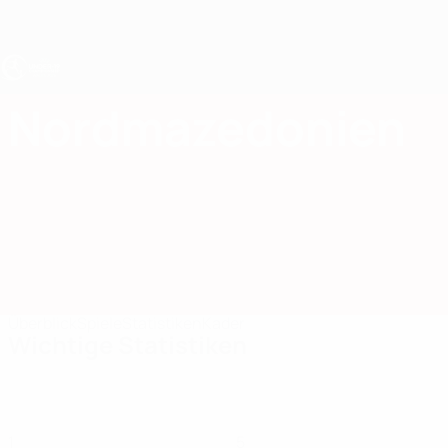
Direkt
zum
Hauptinhalt
UEFA U19-EM
Nordmazedonien
Nordmazedonien UEFA U19-EM 2027
Überblick
Spiele
Statistiken
Kader
Wichtige Statistiken
1
5