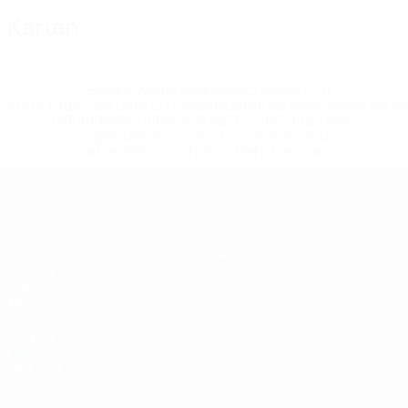
Karten
* Bis auf Weiteres ausgeschlossen. <a
href='https://de.uefa.com/insideuefa/mediaservices/medi
148df89ea5e1-8fa63590fb30-1000--fifa-uefa-
suspendieren-russische-vereine-und-
nationalmannschaft/'>Mehr hier</a>
UEFA U19-EM
Spiele
News
Auslosungen
Geschichte
Video
Über
Teams
SEITEN IM
UEFA-
NETZWERK
UEFA.com