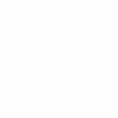
UEFA-Stiftung
für Kinder
SPRACHE &AUML;NDERN
Deutsch
English
Français
Deutsch
Русский
Español
Italiano
Português
Datenschutz
Nutzungsbedingungen
Cookie-Politik
Datenschutzeinstellungen
© 1998-2026 UEFA. Alle Rechte vorbehalten
Der Name UEFA, das UEFA-Logo und alle Marken von UEFA-
Wettbewerben sind geschützte Marken und/oder von der UEFA
urheberrechtlich geschützt. Sie dürfen nicht für kommerzielle
Zwecke verwendet werden. Mit der Verwendung von UEFA.com
erklären Sie sich mit den Nutzungsbedingungen und der