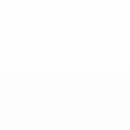
2003/04
:
Olexandr Aliyev (Ukraine), Ali Oztürk
(Türkei ), Lukasz Piszczek (Polen) 8
2002/03
: Sébastien Grax (Frankreich) 9
2001/02
: Kevin Vandenbergh (Belgien) 10
© 1998-2026 UEFA. All rights reserved.
Letzte Aktualisierung: Mittwoch, 8. Juli 2026
UEFA U19-EM
Spiele
News
Auslosungen
Geschichte
Video
Über
Teams
SEITEN IM