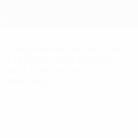
Direkt
zum
Hauptinhalt
UEFA U19-EM
Toptorschützen der U19-
EM 2026: Otto Stange
und José Antonio
Morante
Mittwoch, 8. Juli 2026
DFB-Stürmer Otto Stange und der
spanische Flügelflitzer José Antonio
Morante sind mit jeweils vier Toren die Top-
Torschützen der U19-EM in Wales.