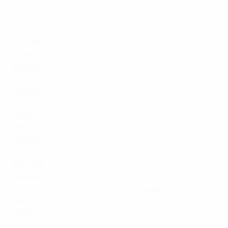
Broadhead (Wales), Viktor Gyökeres (Schweden), Lassi
Lappalainen (Finnland), Birk Risa (Norwegen), Daniel
Turyna (Tschechien) 5
2015/16
: Jean-Kévin Augustin (Frankreich) 11
2014/15
: Ramil Sheydaev (Russland) 12
2013/14
: André Silva (Portugal), Davie Selke
(Deutschland) 11
2012/13
: Anass Achahbar (Niederlande) 9
2011/12
: Betinho (Portugal) 10
2010/11
: Álvaro Morata (Spanien) 10
2009/10
: Mattia Destro (Italien) 8
2008/09
: Nathan Delfouneso (England), Yacin Brahimi
(Frankreich) 7
2007/08
: Michail Pavlis (Griechenland) 7
2006/07
: Kostas Mitroglou (Griechenland), Krisztián
Németh (Ungarn), Adam Rooney (Republik Irland) 8
2005/06
: İlhan Parlak (Türkei ) 10
2004/05
: Borko Veselinović (Serbien und Montenegro)
11