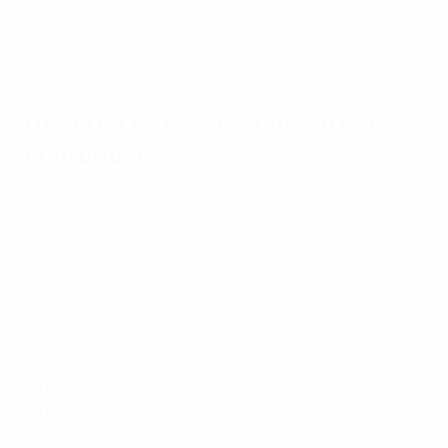
6
Tobias van den Elshout (Niederlande)
6
Hugo López (Spanien)
U19 EURO: Toptorschützen bei
Endrunden
2025/26
:
José Antonio Morante (Spanien), Otto
Stange (Deutschland) 4
2024/25
: Said El Mala (Deutschland), Pablo Garcia
(Spanien), Max Moerstedt (Deutschland), Kees Smit
(Niederlande) 4
2023/24
: Daniel Braut (Norwegen) 3
2022/23
: Víctor Barberá (Spanien) 4
2021/22
: Loum Tchaouna (Frankreich) 4
2018/19
:
Gonçalo Ramos (Portugal) 4
2017/18
:
João Filipe (Portugal), Francisco Trincão
(Portugal) 5