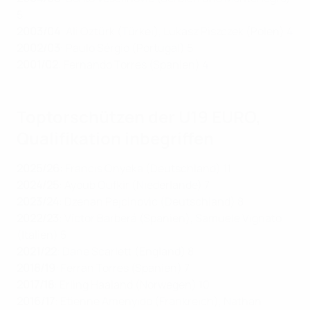
5
2003/04
: Ali Oztürk (Türkei ), Lukasz Piszczek (Polen) 4
2002/03
: Paulo Sérgio (Portugal) 5
2001/02
: Fernando Torres (Spanien) 4
Toptorschützen der U19 EURO,
Qualifikation inbegriffen
2025/26:
Francis Onyeka (Deutschland) 11
2024/25
: Ayoub Oufkir (Niederlande) 7
2023/24
: Dzenan Pejcinovic (Deutschland) 8
2022/23
: Víctor Barberá (Spanien), Samuele Vignato
(Italien) 5
2021/22
: Dane Scarlett (England) 8
2018/19
: Ferran Torres (Spanien) 7
2017/18
:
Erling Haaland (Norwegen) 10
2016/17
: Etienne Amenyido (Frankreich), Nathan