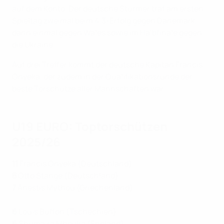
auf dem Konto. Der deutsche Stürmer traf am ersten
Spieltag zweimal beim 4:3-Erfolg gegen Dänemark,
dann einmal gegen Wales sowie im Halbfinale gegen
die Ukraine.
Auf drei Treffer kommt der deutsche Kapitän Francis
Onyeka, der zudem in der Qualifikationsrunde der
beste Torschütze aller Mannschaften war.
U19 EURO: Toptorschützen
2025/26
11
Francis Onyeka (Deutschland)
8
Otto Stange (Deutschland)
7
Anestis Mythou (Griechenland)
6
Louis Buffon (Tschechien)
6
Shumaira Mheuka (England)