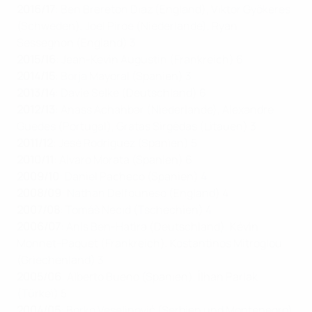
2016/17
: Ben Brereton Diaz (England), Viktor Gyökeres
(Schweden), Joel Piroe (Niederlande), Ryan
Sessegnon (England) 3
2015/16
:
Jean-Kevin Augustin (Frankreich) 6
2014/15
: Borja Mayoral (Spanien) 3
2013/14
: Davie Selke (Deutschland) 6
2012/13
: Anass Achahbar (Niederlande), Alexandre
Guedes (Portugal), Gratas Sirgėdas (Litauen) 3
2011/12
: Jesé Rodríguez (Spanien) 5
2010/11
: Álvaro Morata (Spanien) 6
2009/10
: Daniel Pacheco (Spanien) 4
2008/09
: Nathan Delfouneso (England) 4
2007/08
: Tomáš Necid (Tschechien) 4
2006/07
: Anis Ben-Hatira (Deutschland), Kévin
Monnet-Paquet (Frankreich), Kostantinos Mitroglou
(Griechenland) 3
2005/06
: Alberto Bueno (Spanien), İlhan Parlak
(Türkei ) 5
2004/05
: Borko Veselinović (Serbien und Montenegro)