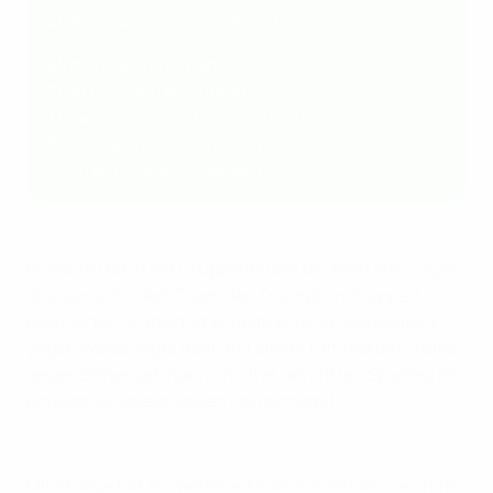
4
Otto Stange (Deutschland)
3
Vitaliy Hlyut (Ukraine)
3
Olti Hyseni (Dänemark)
3
Francis Onyeka (Deutschland)
3
Ousmane Diallo (Spanien)
3
Sergio Esteban (Spanien)
Morante traf in der Gruppenphase bei allen drei Siegen
Spaniens, die dem Team den Triumph in Gruppe A
bescherten: Zunächst erzielte er einen Doppelpack
gegen Wales, legte dann mit einem raffinierten Treffer
gegen Dänemark nach und traf am dritten Spieltag als
Einwechselspieler gegen Deutschland.
Highlights der U19-EM: Spanien - Deutschland 4:0
Mit Stange hat ein weiterer Finalist ebenfalls vier Tore