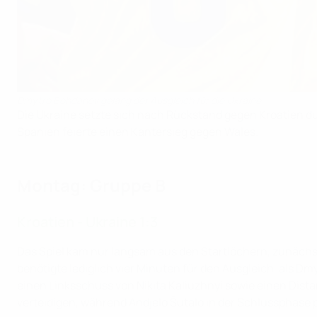
Dmytro Bohdanov gelang der Ausgleich für die Ukraine
Die Ukraine setzte sich nach Rückstand gegen Kroatien d
Spanien feierte einen Kantersieg gegen Wales.
Montag: Gruppe B
Kroatien - Ukraine 1:3
Das Spiel kam nur langsam aus den Startlöchern, zunächst
benötigte lediglich vier Minuten für den Ausgleich, als D
einen Linksschuss von Nikita Kaliuzhnyi sowie einen Dist
verteidigen, während Andjelo Šutalo in der Schlussphase p