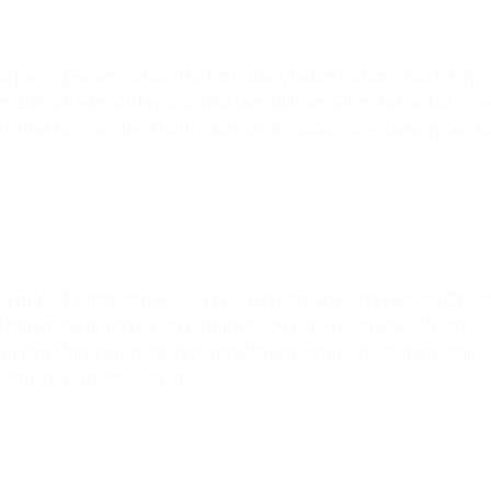
so zwang Federico Coletta Torhüter Vladan Čarapić nach eine
raum zu Fall gebracht wurde und den fälligen Elfmeter selbst v
reffer der zweiten Hälfte: Jamal Iddrissou vollendete in der 76
t mit 3:1, nachdem es durch einen Elfmeter von Francis Onyek
 Dänemark durch einen Elfmeter von Olti Hyseni den Anschlus
William Martin und dann durch Alfred Gøthler, nachdem Stange
ntscheidend herausstellte.