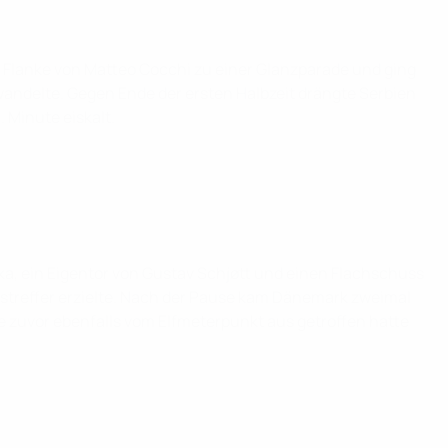
r Flanke von Matteo Cocchi zu einer Glanzparade und ging
erwandelte. Gegen Ende der ersten Halbzeit drängte Serbien
. Minute eiskalt.
a, ein Eigentor von Gustav Schjøtt und einen Flachschuss
streffer erzielte. Nach der Pause kam Dänemark zweimal
 zuvor ebenfalls vom Elfmeterpunkt aus getroffen hatte