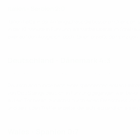
Italien - Serbien 2:0
Italien hatte in der Anfangsphase die besseren Chancen, 
in der 10. Minute in Führung, als Mattia Liberali im Straf
zwar auf den Ausgleich, doch Italien erzielte den einzigen T
Deutschland - Dänemark 4:3
Highlights der U19-EM: Deutschland - Dänemark 4:3
Deutschland führte nach einer spannenden ersten Halbzei
von Otto Stange deutlich in Führung gegangen war, bevor
auf ein Tor heran, zunächst durch einen Fernschuss von 
und damit den Treffer erzielte, der sich letztendlich als e
Wales - Spanien 0:7