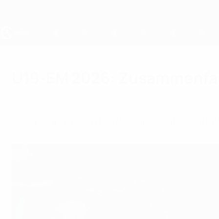
Direkt
zum
Hauptinhalt
UEFA U19-EM
U19-EM 2026: Zusammenfas
Montag, 29. Juni 2026
Ukraine und Italien feierten am Montag Aufta