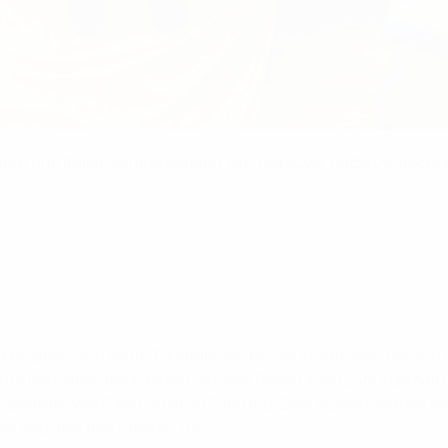
urch und Italien schlug Serbien. Am Tag zuvor hatte Deutsc
 ergaben sich kaum Torchancen, bis der Kroate Ivan Barić in 
mytro Bohdanov nach einer Ecke von Pavlo Liusin zum Kopfball 
anzschuss von Pavlo Liusin in Führung. Zwei starke Paraden 
er Kopf nur den Pfosten traf.