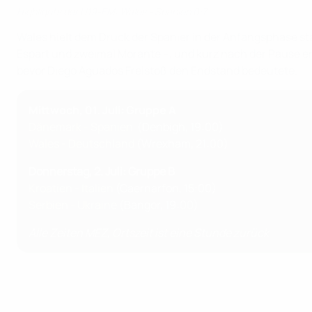
Highlights der U19-EM: Wales - Spanien 0:7
Wales hielt dem Druck der Spanier in der Anfangsphase stan
Espart und zweimal Morante –, und kurz nach der Pause er
bevor Diego Aguados Freistoß den Endstand bedeutete.
Mittwoch, 01. Juli: Gruppe A
Dänemark - Spanien
(Denbigh, 19:00)
Wales - Deutschland
(Wrexham, 21:00)
Donnerstag, 2. Juli: Gruppe B
Kroatien - Italien
(Caernarfon, 15:00)
Serbien - Ukraine
(Bangor, 19:00)
Alle Zeiten MEZ, Ortszeit ist eine Stunde zurück