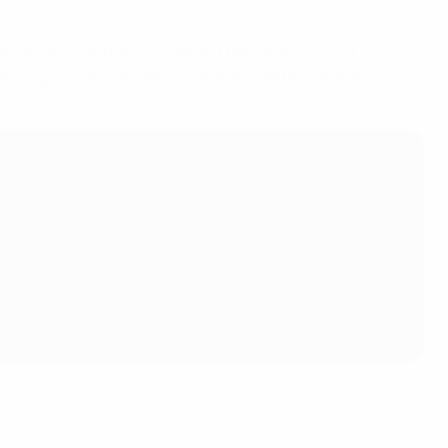
n. Spanien führte zur Halbzeit bereits mit 4:0 – durch Xavi
r eingewechselte Sergio Esteban stellte später auf 6:0,