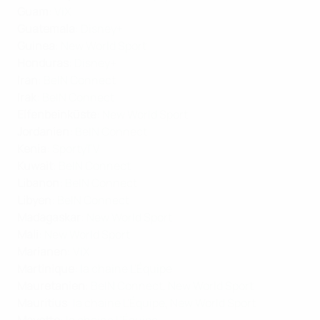
Guam
:
ViX
Guatemala
:
Disney+
Guinea
:
New World Sport
Honduras
:
Disney+
Iran
:
BeIN Connect
Irak
:
BeIN Connect
Elfenbeinküste
:
New World Sport
Jordanien
:
BeIN Connect
Kenia
:
SportyTV
Kuwait
:
BeIN Connect
Libanon
:
BeIN Connect
Libyen
:
BeIN Connect
Madagaskar
:
New World Sport
Mali
:
New World Sport
Marianen
:
ViX
Martinique
:
la chaine L'Équipe
Mauretanien
:
BeIN Connect
,
New World Sport
Mauritius
:
la chaine L'Équipe
,
New World Sport