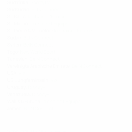
Südafrika
:
SportyTV
Südsudan
:
BeIN Connect
St. Barts
:
la chaine L'Équipe
St. Martin
:
la chaine L'Équipe
St. Pierre & Miquelon
:
la chaine L'Équipe
Sudan
:
BeIN Connect
Syrien
:
BeIN Connect
Togo
:
New World Sport
Tunesien
:
BeIN Connect
Vereinigte Arabische Emirate
:
BeIN Connect
USA
:
ViX
US-Jungferninseln
:
ViX
Uruguay
:
Disney+
Venezuela
:
Disney+
Wallis & Futuna
:
la chaine L'Équipe
Jemen
:
BeIN Connect
© 1998-2026 UEFA. All rights reserved.