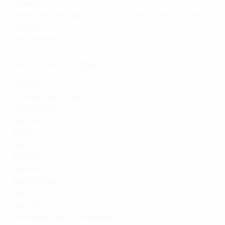
Ukraine
:
Megogo
,
Suspilne
Vereinigtes Königreich (inklusive Isle Of Man, Channel
Islands)
:
S4C Clic
Vatikanstadt
:
RAISPORT
Außerhalb Europas
Algerien
:
BeIN Connect
Amerikanisch-Samoa
:
ViX
Argentinien
:
Disney+
Bahrain
:
BeIN Connect
Belize
:
Disney+
Benin
:
New World Sport
Bolivien
:
Disney+
Brasilien
:
Disney+
Burkina Faso
:
New World Sport
Burundi
:
New World Sport
Kamerun
:
New World Sport
Zentralafrikanische Republik
:
New World Sport