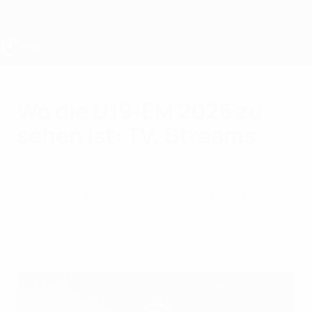
Direkt
zum
Hauptinhalt
UEFA U19-EM
Wo die U19-EM 2026 zu
sehen ist: TV, Streams
Donnerstag, 12. Juni 2025
Dank der Übertragungspartner der UEFA
und des Live-Streamings der Spiele kann
die Endrunde verfolgt werden.