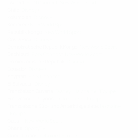
Tschad
:
BeIN Connect
,
New World Sport
Chile
:
Disney+
Kolumbien
:
Disney+
Komoren
:
New World Sport
Republik Kongo
:
New World Sport
Costa Rica
:
Disney+
Demokratische Republik Kongo
:
New World Sport
Dschibuti
:
BeIN Connect
,
New World Sport
Dominikanische Republik
:
Disney+
Ecuador
:
Disney+
Ägypten
:
BeIN Connect
El Salvador
:
Disney+
Französisch Guyana
:
Disney+
,
la chaine L'Équipe
Französisch Polynesien
:
la chaine L'Équipe
Französische Süd- und Antarktisgebiete
:
la chaine
L'Équipe
Gabun
:
New World Sport
Ghana
:
SportyTV
Guadeloupe
:
la chaine L'Équipe