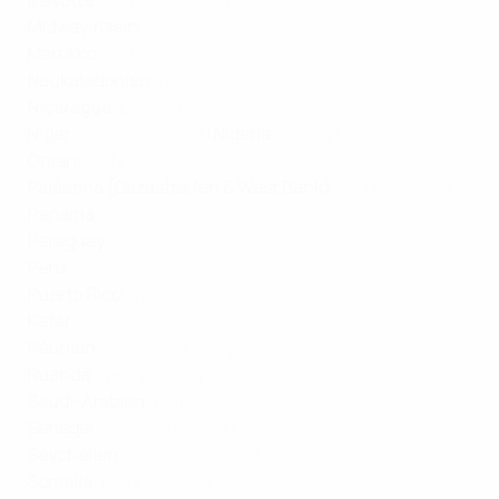
Mayotte
:
la chaine L'Équipe
Midwayinseln
:
ViX
Marokko
:
BeIN Connect
Neukaledonien
:
la chaine L'Équipe
Nicaragua
:
Disney+
Niger
:
New World Sport
Nigeria
:
SportyTV
Oman
:
BeIN Connect
Palästina (Gazastreifen & West Bank)
:
BeIN Connect
Panama
:
Disney+
Paraguay
:
Disney+
Peru
:
Disney+
Puerto Rico
:
ViX
Katar
:
BeIN Connect
R
é
union
:
la chaine L'Équipe
Ruanda
:
New World Sport
Saudi-Arabien
:
BeIN Connect
Senegal
:
New World Sport
Seychellen
:
New World Sport
Somalia
:
BeIN Connect