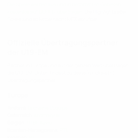
Die Spiele werden live und in bestimmten Gebieten
kostenlos auf UEFA.tv übertragen
. Die Highlights aller
Spiele sind ab Mitternacht MEZ abrufbar.
Offizielle Übertragungspartner
der U19-EM
Partner in Europa und auf der ganzen Welt übertragen
die U19-EM. Unten findest du deine(n) lokale(n)
Übertragungspartner.
Europa
Andorra
:
la chaine L'Équipe
Österreich
:
sportdigital
Belgien
:
RTBF Auvio
Bosnien-Herzegowina
:
RTL
Kroatien
:
RTL