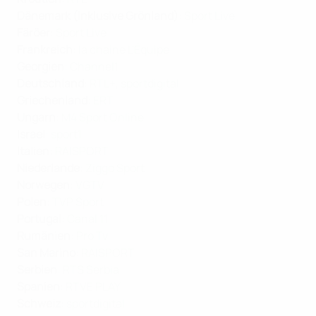
Dänemark (inklusive Grönland)
:
Sport Live
Färöer
:
Sport Live
Frankreich
:
la chaine L'Équipe
Georgien
:
Channel1
Deutschland
:
RTL+
,
sportdigital
Griechenland
:
ERT
Ungarn
:
M4 Sport Online
Israel
:
sport1
Italien
:
RAISPORT
Niederlande
:
Ziggo Sport
Norwegen
:
VGTV
Polen
:
TVP Sport
Portugal
:
Canal 11
Rumänien
:
Pro Tv
San Marino
:
RAISPORT
Serbien
:
RTS Serbia
Spanien
:
RTVE PLAY
Schweiz
:
sportdigital