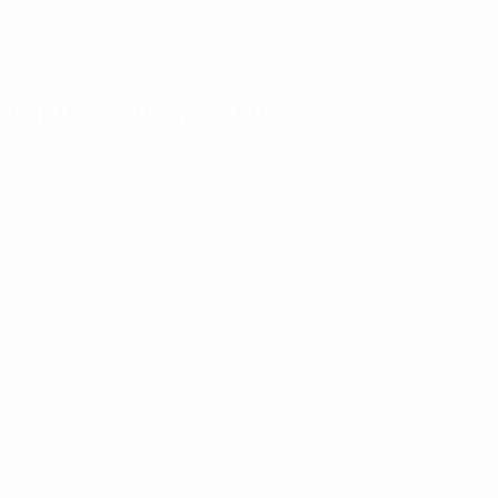
Letzte Aktualisierung: Freitag, 12. Juni 2026
Für dich ausgewählt
Alle Spiele & Ergebnisse
Endrunde 2025: Rumänien
UEFA U19-EM
Spiele
News
Auslosungen
Geschichte
Video
Über
Teams